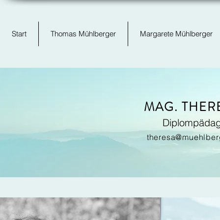
Start
Thomas Mühlberger
Margarete Mühlberger
MAG. THER
Diplompädago
theresa@muehlberg