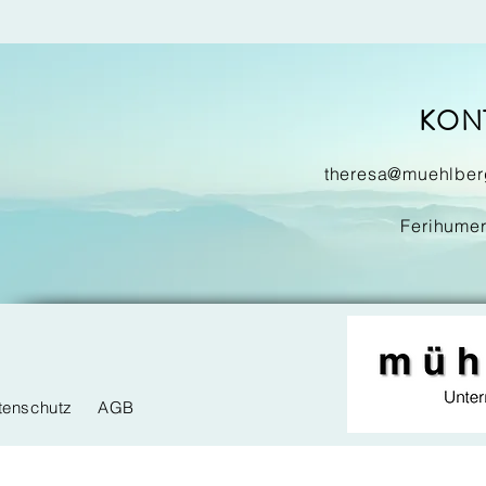
KON
theresa@muehlberg
Ferihumer
tenschutz
AGB